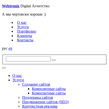
W
e
btroni
x
Digital
Агентство
А мы чертовски хороши :)
О нас
Услуги
Портфолио
Клиенты
Контакты
рус
en
О нас
Услуги
Создание сайтов
Композитные сайты
Композитные сайты
Поддержка сайтов
Продвижение сайтов (SEO)
Контекстная реклама